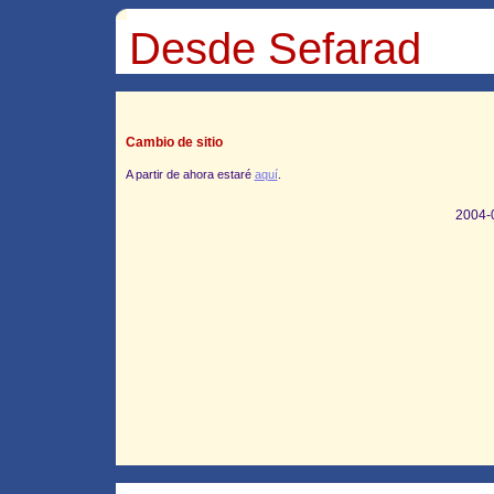
Desde Sefarad
Cambio de sitio
A partir de ahora estaré
aquí
.
2004-0